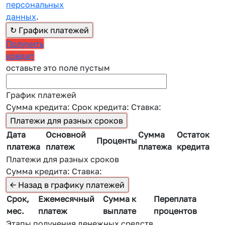
персональных
данных
.
Получить
кредит
оставьте это поле пустым
График платежей
Сумма кредита:
Срок кредита:
Ставка:
Дата
Основной
Сумма
Остаток
Проценты
платежа
платеж
платежа
кредита
Платежи для разных сроков
Сумма кредита:
Ставка:
Срок,
Ежемесячный
Сумма к
Переплата
мес.
платеж
выплате
процентов
Этапы получения денежных средств