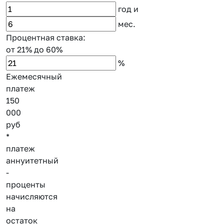
год
и
мес.
Процентная ставка:
от 21%
до 60%
%
Ежемесячный
платеж
150
000
руб
*
платеж
аннуитетный
-
проценты
начисляются
на
остаток