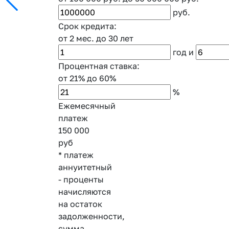
руб.
Срок кредита:
от 2 мес.
до 30 лет
год
и
Процентная ставка:
от 21%
до 60%
%
Ежемесячный
платеж
150 000
руб
* платеж
аннуитетный
- проценты
начисляются
на остаток
задолженности,
сумма