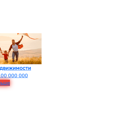
едвижимости
100 000 000
льше