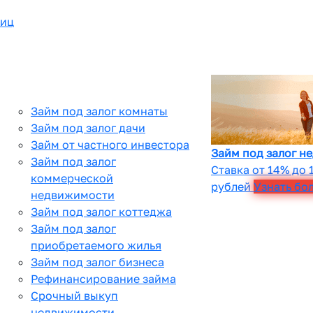
лиц
Займ под залог комнаты
Займ под залог дачи
Займ от частного инвестора
Займ под залог н
Займ под залог
Ставка от 14% до 
коммерческой
рублей
Узнать бо
недвижимости
Займ под залог коттеджа
Займ под залог
приобретаемого жилья
Займ под залог бизнеса
Рефинансирование займа
Срочный выкуп
недвижимости