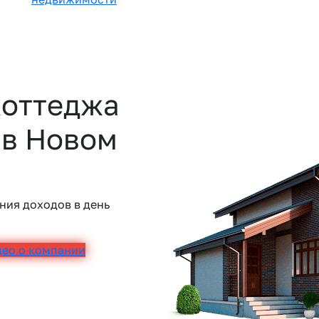
коттеджа
 в Новом
ния доходов в день
део о компании