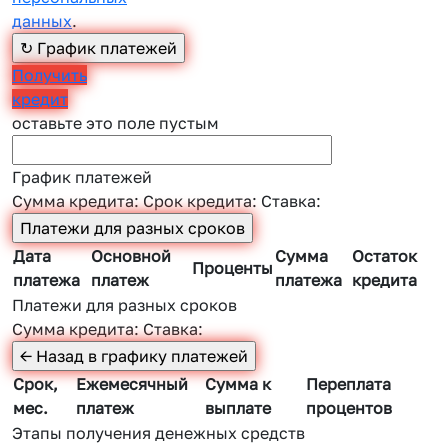
данных
.
Получить
кредит
оставьте это поле пустым
График платежей
Сумма кредита:
Срок кредита:
Ставка:
Дата
Основной
Сумма
Остаток
Проценты
платежа
платеж
платежа
кредита
Платежи для разных сроков
Сумма кредита:
Ставка:
Срок,
Ежемесячный
Сумма к
Переплата
мес.
платеж
выплате
процентов
Этапы получения денежных средств