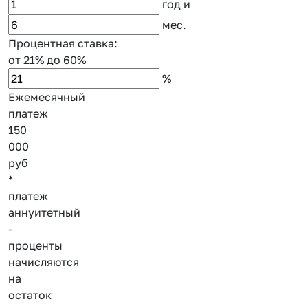
год
и
мес.
Процентная ставка:
от 21%
до 60%
%
Ежемесячный
платеж
150
000
руб
*
платеж
аннуитетный
-
проценты
начисляются
на
остаток