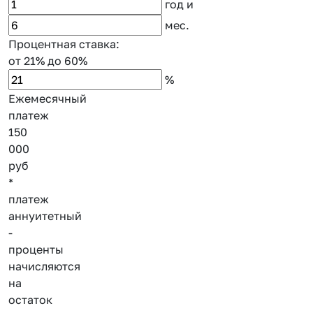
год
и
мес.
Процентная ставка:
от 21%
до 60%
%
Ежемесячный
платеж
150
000
руб
*
платеж
аннуитетный
-
проценты
начисляются
на
остаток