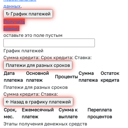
данных
.
Получить
кредит
оставьте это поле пустым
График платежей
Сумма кредита:
Срок кредита:
Ставка:
Дата
Основной
Сумма
Остаток
Проценты
платежа
платеж
платежа
кредита
Платежи для разных сроков
Сумма кредита:
Ставка:
Срок,
Ежемесячный
Сумма к
Переплата
мес.
платеж
выплате
процентов
Этапы получения денежных средств