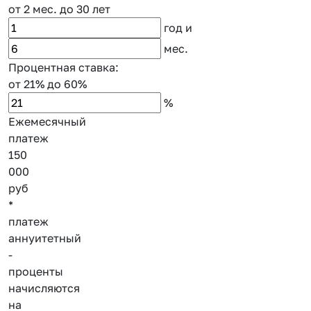
от 2 мес.
до 30 лет
год
и
мес.
Процентная ставка:
от 21%
до 60%
%
Ежемесячный
платеж
150
000
руб
*
платеж
аннуитетный
-
проценты
начисляются
на