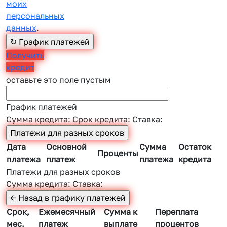
моих
персональных
данных
.
Получить
кредит
оставьте это поле пустым
График платежей
Сумма кредита:
Срок кредита:
Ставка:
Дата
Основной
Сумма
Остаток
Проценты
платежа
платеж
платежа
кредита
Платежи для разных сроков
Сумма кредита:
Ставка:
Срок,
Ежемесячный
Сумма к
Переплата
мес.
платеж
выплате
процентов