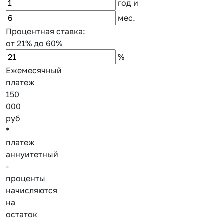
год
и
мес.
Процентная ставка:
от 21%
до 60%
%
Ежемесячный
платеж
150
000
руб
*
платеж
аннуитетный
-
проценты
начисляются
на
остаток