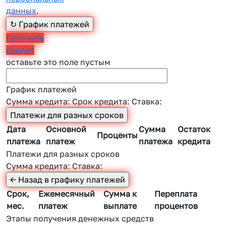
данных
.
Получить
кредит
оставьте это поле пустым
График платежей
Сумма кредита:
Срок кредита:
Ставка:
Дата
Основной
Сумма
Остаток
Проценты
платежа
платеж
платежа
кредита
Платежи для разных сроков
Сумма кредита:
Ставка:
Срок,
Ежемесячный
Сумма к
Переплата
мес.
платеж
выплате
процентов
Этапы получения денежных средств