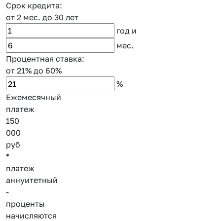
Срок кредита:
от 2 мес.
до 30 лет
год
и
мес.
Процентная ставка:
от 21%
до 60%
%
Ежемесячный
платеж
150
000
руб
*
платеж
аннуитетный
-
проценты
начисляются