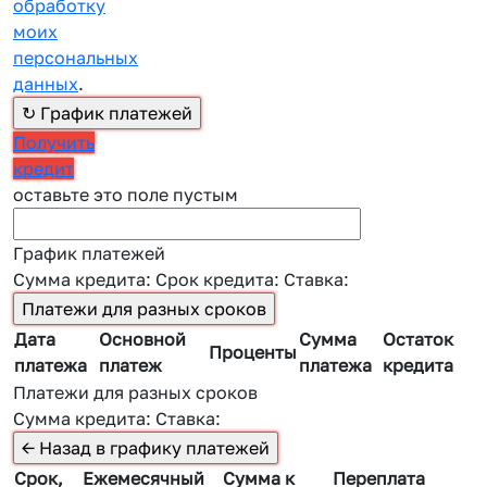
обработку
моих
персональных
данных
.
Получить
кредит
оставьте это поле пустым
График платежей
Сумма кредита:
Срок кредита:
Ставка:
Дата
Основной
Сумма
Остаток
Проценты
платежа
платеж
платежа
кредита
Платежи для разных сроков
Сумма кредита:
Ставка:
Срок,
Ежемесячный
Сумма к
Переплата