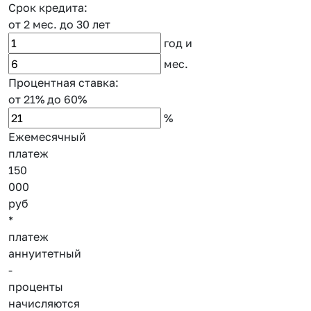
Срок кредита:
от 2 мес.
до 30 лет
год
и
мес.
Процентная ставка:
от 21%
до 60%
%
Ежемесячный
платеж
150
000
руб
*
платеж
аннуитетный
-
проценты
начисляются