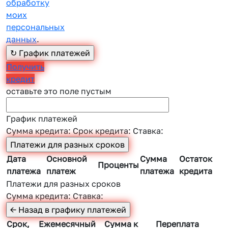
обработку
моих
персональных
данных
.
Получить
кредит
оставьте это поле пустым
График платежей
Сумма кредита:
Срок кредита:
Ставка:
Дата
Основной
Сумма
Остаток
Проценты
платежа
платеж
платежа
кредита
Платежи для разных сроков
Сумма кредита:
Ставка:
Срок,
Ежемесячный
Сумма к
Переплата