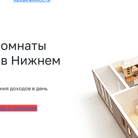
комнаты
ь в Нижнем
ния доходов в день
део о компании