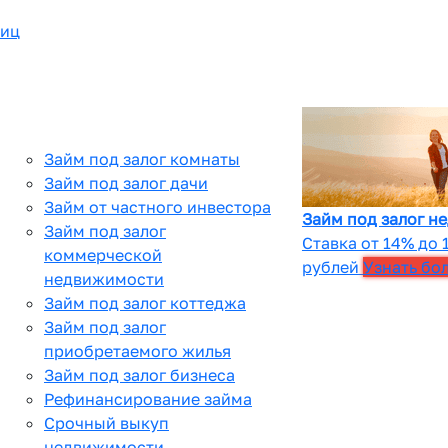
лиц
Займ под залог комнаты
Займ под залог дачи
Займ от частного инвестора
Займ под залог н
Займ под залог
Ставка от 14% до 
коммерческой
рублей
Узнать бо
недвижимости
Займ под залог коттеджа
Займ под залог
приобретаемого жилья
Займ под залог бизнеса
Рефинансирование займа
Срочный выкуп
недвижимости