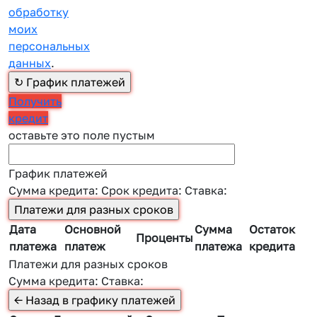
обработку
моих
персональных
данных
.
Получить
кредит
оставьте это поле пустым
График платежей
Сумма кредита:
Срок кредита:
Ставка:
Дата
Основной
Сумма
Остаток
Проценты
платежа
платеж
платежа
кредита
Платежи для разных сроков
Сумма кредита:
Ставка: