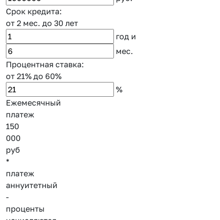
Срок кредита:
от 2 мес.
до 30 лет
год
и
мес.
Процентная ставка:
от 21%
до 60%
%
Ежемесячный
платеж
150
000
руб
*
платеж
аннуитетный
-
проценты