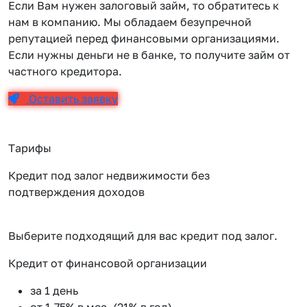
Если Вам нужен залоговый займ, то обратитесь к
нам в компанию. Мы обладаем безупречной
репутацией перед финансовыми организациями.
Если нужны деньги не в банке, то получите займ от
частного кредитора.
Оставить заявку
Тарифы
Кредит под залог недвижимости без
подтверждения доходов
Выберите подходящий для вас кредит под залог.
Кредит от финансовой организации
К
за 1 день
от 1.75% в мес. (21% в год)