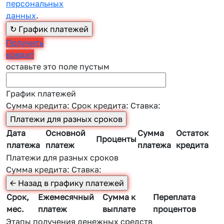
персональных
данных
.
Получить
кредит
оставьте это поле пустым
График платежей
Сумма кредита:
Срок кредита:
Ставка:
Дата
Основной
Сумма
Остаток
Проценты
платежа
платеж
платежа
кредита
Платежи для разных сроков
Сумма кредита:
Ставка:
Срок,
Ежемесячный
Сумма к
Переплата
мес.
платеж
выплате
процентов
Этапы получения денежных средств