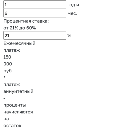
год
и
мес.
Процентная ставка:
от 21%
до 60%
%
Ежемесячный
платеж
150
000
руб
*
платеж
аннуитетный
-
проценты
начисляются
на
остаток