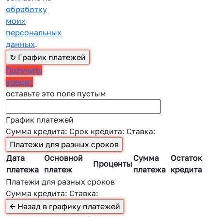
обработку
моих
персональных
данных
.
Получить
кредит
оставьте это поле пустым
График платежей
Сумма кредита:
Срок кредита:
Ставка:
Дата
Основной
Сумма
Остаток
Проценты
платежа
платеж
платежа
кредита
Платежи для разных сроков
Сумма кредита:
Ставка: