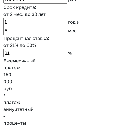
Срок кредита:
от 2 мес.
до 30 лет
год
и
мес.
Процентная ставка:
от 21%
до 60%
%
Ежемесячный
платеж
150
000
руб
*
платеж
аннуитетный
-
проценты