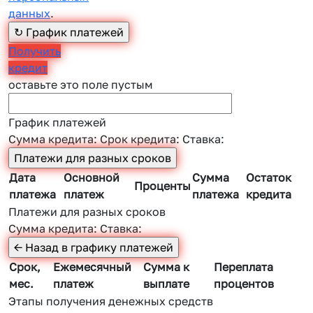
данных
.
Получить
кредит
оставьте это поле пустым
График платежей
Сумма кредита:
Срок кредита:
Ставка:
Дата
Основной
Сумма
Остаток
Проценты
платежа
платеж
платежа
кредита
Платежи для разных сроков
Сумма кредита:
Ставка:
Срок,
Ежемесячный
Сумма к
Переплата
мес.
платеж
выплате
процентов
Этапы получения денежных средств