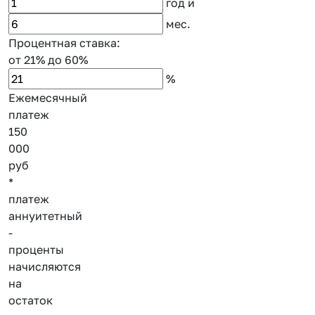
год
и
мес.
Процентная ставка:
от 21%
до 60%
%
Ежемесячный
платеж
150
000
руб
*
платеж
аннуитетный
-
проценты
начисляются
на
остаток