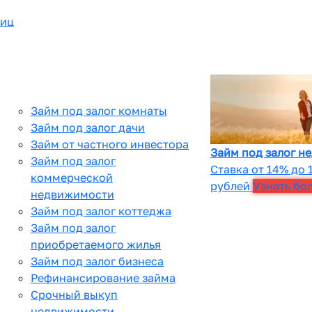
лиц
Займ под залог комнаты
Займ под залог дачи
Займ от частного инвестора
Займ под залог н
Займ под залог
Ставка от 14% до 
коммерческой
рублей
Узнать бо
недвижимости
Займ под залог коттеджа
Займ под залог
приобретаемого жилья
Займ под залог бизнеса
Рефинансирование займа
Срочный выкуп
недвижимости