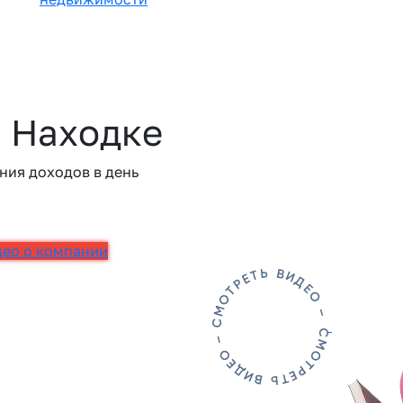
в Находке
ния доходов в день
део о компании