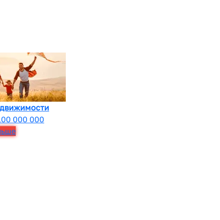
едвижимости
100 000 000
льше