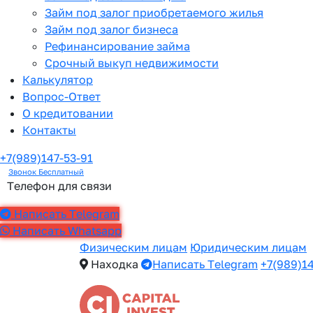
Займ под залог приобретаемого жилья
Займ под залог бизнеса
Рефинансирование займа
Срочный выкуп недвижимости
Калькулятор
Вопрос-Ответ
О кредитовании
Контакты
+7(989)147-53-91
Звонок Бесплатный
Телефон для связи
Написать Telegram
Написать Whatsapp
Физическим лицам
Юридическим лицам
Находка
Написать Telegram
+7(989)14