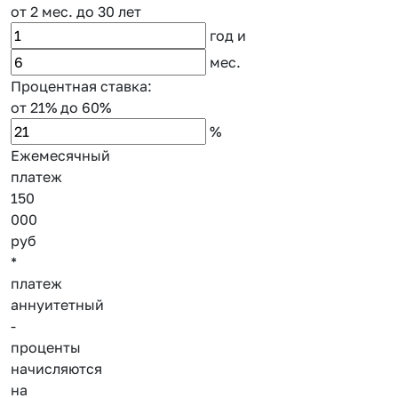
от 2 мес.
до 30 лет
год
и
мес.
Процентная ставка:
от 21%
до 60%
%
Ежемесячный
платеж
150
000
руб
*
платеж
аннуитетный
-
проценты
начисляются
на