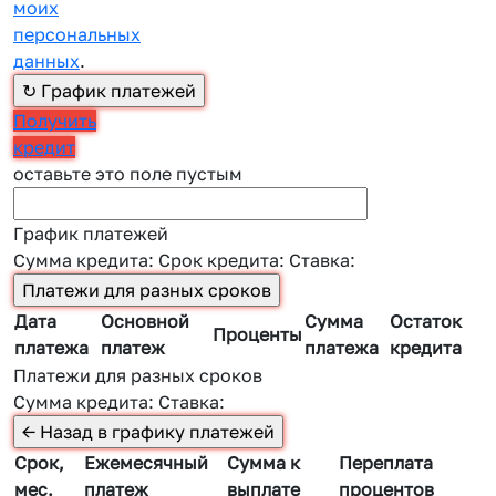
моих
персональных
данных
.
Получить
кредит
оставьте это поле пустым
График платежей
Сумма кредита:
Срок кредита:
Ставка:
Дата
Основной
Сумма
Остаток
Проценты
платежа
платеж
платежа
кредита
Платежи для разных сроков
Сумма кредита:
Ставка:
Срок,
Ежемесячный
Сумма к
Переплата
мес.
платеж
выплате
процентов