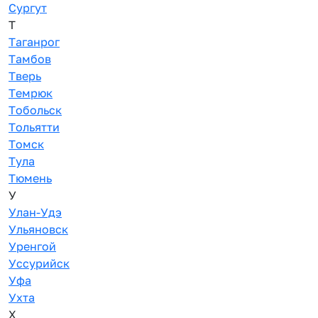
Сургут
Т
Таганрог
Тамбов
Тверь
Темрюк
Тобольск
Тольятти
Томск
Тула
Тюмень
У
Улан-Удэ
Ульяновск
Уренгой
Уссурийск
Уфа
Ухта
Х