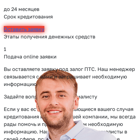
до 24 месяцев
Срок кредитования
Оставить заявку
Этапы получения денежных средств
1
2
Подача online заявки
О
Вы оставляете заявку под залог ПТС. Наш менеджер
О
связывается с вами и запрашивает необходимую
т
информацию
Задайте вопрос нашему специалисту
Если у вас есть вопросы касающиеся вашего случая
кредитования или услуг нашей компании, мы всегда
рады помочь и предоставить вам необходимую
информацию. Наши сотрудники — специалисты в
своей сфере, помогут вам решить даже самые