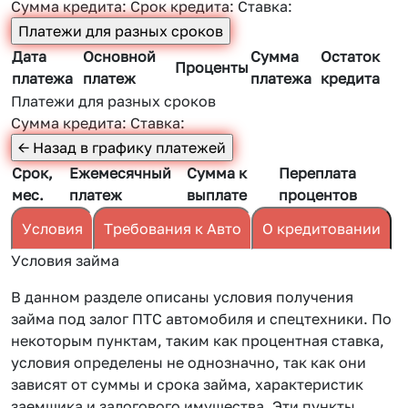
Сумма кредита:
Срок кредита:
Ставка:
Дата
Основной
Сумма
Остаток
Проценты
платежа
платеж
платежа
кредита
Платежи для разных сроков
Сумма кредита:
Ставка:
Срок,
Ежемесячный
Сумма к
Переплата
мес.
платеж
выплате
процентов
Условия
Требования к Авто
О кредитовании
Условия займа
В данном разделе описаны условия получения
займа под залог ПТС автомобиля и спецтехники. По
некоторым пунктам, таким как процентная ставка,
условия определены не однозначно, так как они
зависят от суммы и срока займа, характеристик
заемщика и залогового имущества. Эти пункты