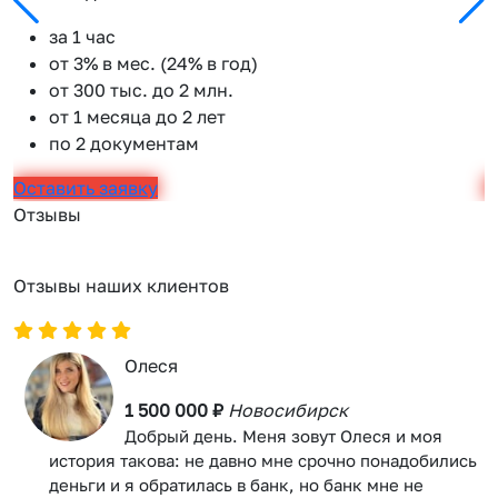
за 1 час
от 3% в мес. (24% в год)
от 300 тыс. до 2 млн.
от 1 месяца до 2 лет
по 2 документам
Оставить заявку
О
Отзывы
Отзывы наших клиентов
Олеся
1 500 000 ₽
Новосибирск
Добрый день. Меня зовут Олеся и моя
история такова: не давно мне срочно понадобились
деньги и я обратилась в банк, но банк мне не