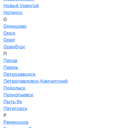
Новый Уренгой
Ногинск
О
Одинцово
Омск
Орел
Оренбург
П
Пенза
Пермь
Петрозаводск
Петропавловск-Камчатский
Подольск
Прокопьевск
Пыть-Ях
Пятигорск
Р
Раменское