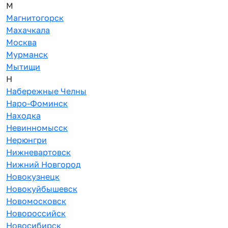
М
Магнитогорск
Махачкала
Москва
Мурманск
Мытищи
Н
Набережные Челны
Наро-Фоминск
Находка
Невинномысск
Нерюнгри
Нижневартовск
Нижний Новгород
Новокузнецк
Новокуйбышевск
Новомосковск
Новороссийск
Новосибирск