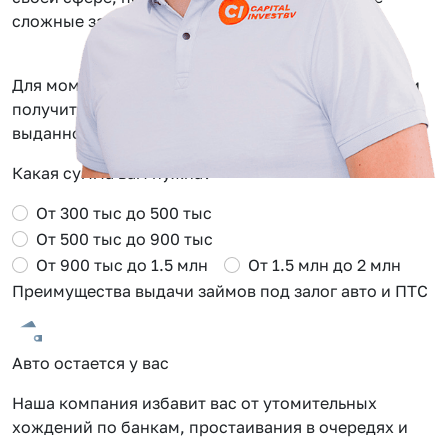
сложные задачи.
Для моментального одобрения заполните заявку и
получите Сash Back от 0.5 до 2% от суммы
выданного займа в Мытищах
Какая сумма вам нужна?
От 300 тыс до 500 тыс
От 500 тыс до 900 тыс
От 900 тыс до 1.5 млн
От 1.5 млн до 2 млн
Преимущества выдачи займов под залог авто и ПТС
Авто остается у вас
С
Наша компания избавит вас от утомительных
О
хождений по банкам, простаивания в очередях и
о