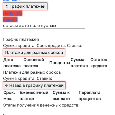
Получить
кредит
оставьте это поле пустым
График платежей
Сумма кредита:
Срок кредита:
Ставка:
Дата
Основной
Сумма
Остаток
Проценты
платежа
платеж
платежа
кредита
Платежи для разных сроков
Сумма кредита:
Ставка:
Срок,
Ежемесячный
Сумма к
Переплата
мес.
платеж
выплате
процентов
Этапы получения денежных средств