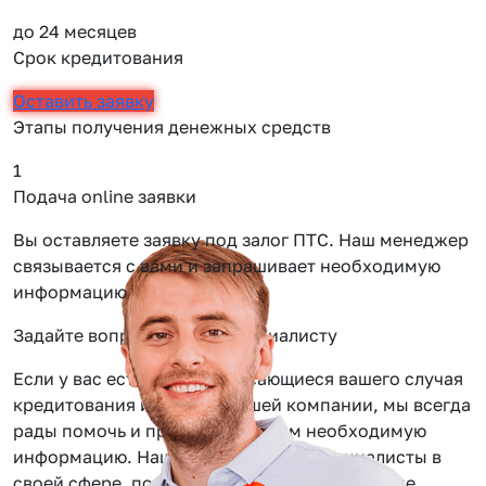
до 24 месяцев
Срок кредитования
Оставить заявку
Этапы получения денежных средств
1
2
Подача online заявки
О
Вы оставляете заявку под залог ПТС. Наш менеджер
О
связывается с вами и запрашивает необходимую
т
информацию
Задайте вопрос нашему специалисту
Если у вас есть вопросы касающиеся вашего случая
кредитования или услуг нашей компании, мы всегда
рады помочь и предоставить вам необходимую
информацию. Наши сотрудники — специалисты в
своей сфере, помогут вам решить даже самые