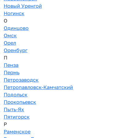
Новый Уренгой
Ногинск
О
Одинцово
Омск
Орел
Оренбург
П
Пенза
Пермь
Петрозаводск
Петропавловск-Камчатский
Подольск
Прокопьевск
Пыть-Ях
Пятигорск
Р
Раменское