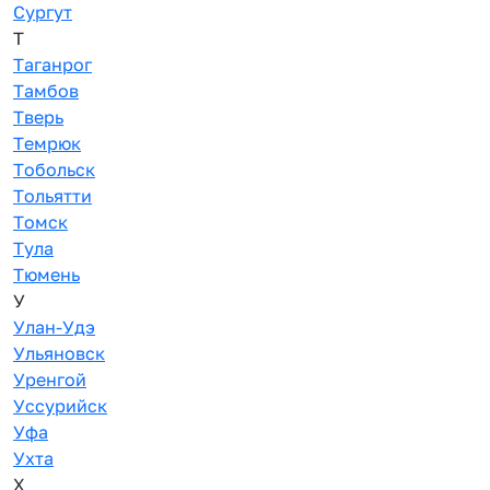
Сургут
Т
Таганрог
Тамбов
Тверь
Темрюк
Тобольск
Тольятти
Томск
Тула
Тюмень
У
Улан-Удэ
Ульяновск
Уренгой
Уссурийск
Уфа
Ухта
Х