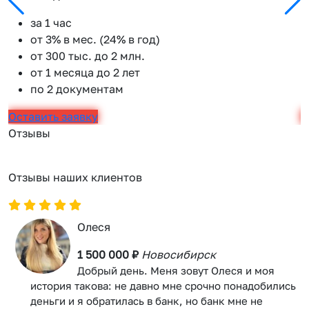
за 1 час
от 3% в мес. (24% в год)
от 300 тыс. до 2 млн.
от 1 месяца до 2 лет
по 2 документам
Оставить заявку
О
Отзывы
Отзывы наших клиентов
Олеся
1 500 000 ₽
Новосибирск
Добрый день. Меня зовут Олеся и моя
история такова: не давно мне срочно понадобились
деньги и я обратилась в банк, но банк мне не