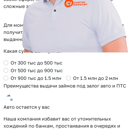
сложные задачи.
Для моментального одобрения заполните заявку и
получите Сash Back от 0.5 до 2% от суммы
выданного займа в Липецке
Какая сумма вам нужна?
От 300 тыс до 500 тыс
От 500 тыс до 900 тыс
От 900 тыс до 1.5 млн
От 1.5 млн до 2 млн
Преимущества выдачи займов под залог авто и ПТС
Авто остается у вас
С
Наша компания избавит вас от утомительных
О
хождений по банкам, простаивания в очередях и
о