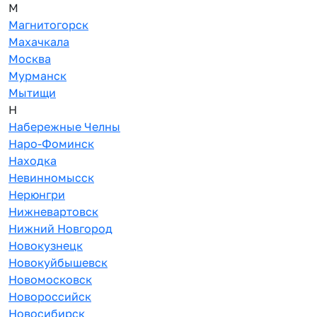
М
Магнитогорск
Махачкала
Москва
Мурманск
Мытищи
Н
Набережные Челны
Наро-Фоминск
Находка
Невинномысск
Нерюнгри
Нижневартовск
Нижний Новгород
Новокузнецк
Новокуйбышевск
Новомосковск
Новороссийск
Новосибирск