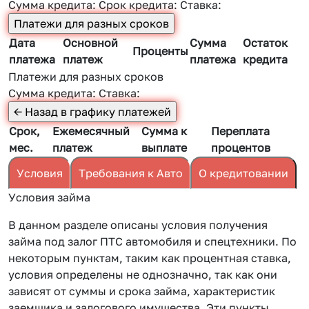
Сумма кредита:
Срок кредита:
Ставка:
Дата
Основной
Сумма
Остаток
Проценты
платежа
платеж
платежа
кредита
Платежи для разных сроков
Сумма кредита:
Ставка:
Срок,
Ежемесячный
Сумма к
Переплата
мес.
платеж
выплате
процентов
Условия
Требования к Авто
О кредитовании
Условия займа
В данном разделе описаны условия получения
займа под залог ПТС автомобиля и спецтехники. По
некоторым пунктам, таким как процентная ставка,
условия определены не однозначно, так как они
зависят от суммы и срока займа, характеристик
заемщика и залогового имущества. Эти пункты