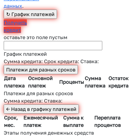
данных
.
Получить
кредит
оставьте это поле пустым
График платежей
Сумма кредита:
Срок кредита:
Ставка:
Дата
Основной
Сумма
Остаток
Проценты
платежа
платеж
платежа
кредита
Платежи для разных сроков
Сумма кредита:
Ставка:
Срок,
Ежемесячный
Сумма к
Переплата
мес.
платеж
выплате
процентов
Этапы получения денежных средств