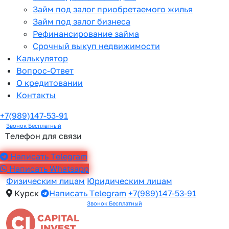
Займ под залог приобретаемого жилья
Займ под залог бизнеса
Рефинансирование займа
Срочный выкуп недвижимости
Калькулятор
Вопрос-Ответ
О кредитовании
Контакты
+7(989)147-53-91
Звонок Бесплатный
Телефон для связи
Написать Telegram
Написать Whatsapp
Физическим лицам
Юридическим лицам
Курск
Написать Telegram
+7(989)147-53-91
Звонок Бесплатный