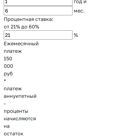
год
и
мес.
Процентная ставка:
от 21%
до 60%
%
Ежемесячный
платеж
150
000
руб
*
платеж
аннуитетный
-
проценты
начисляются
на
остаток