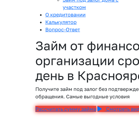
участком
О кредитовании
Калькулятор
Вопрос-Ответ
Займ от финанс
организации сро
день в Краснояр
Получите займ под залог без подтвержде
обращения. Самые выгодные условия
Рассчитать сумму займа
Смотреть ви