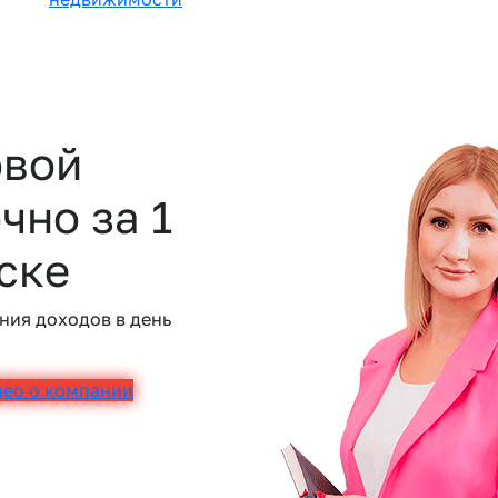
овой
чно за 1
ске
ния доходов в день
део о компании