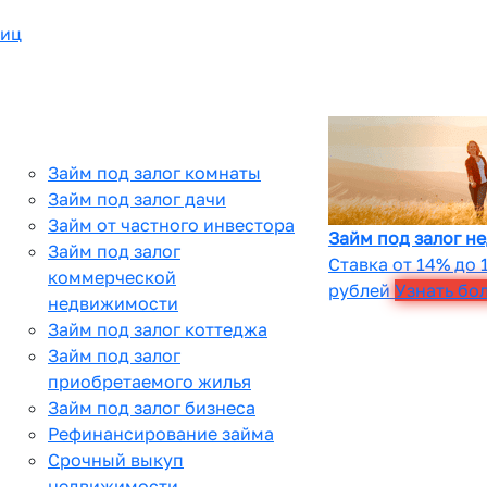
лиц
Займ под залог комнаты
Займ под залог дачи
Займ от частного инвестора
Займ под залог н
Займ под залог
Ставка от 14% до 
коммерческой
рублей
Узнать бо
недвижимости
Займ под залог коттеджа
Займ под залог
приобретаемого жилья
Займ под залог бизнеса
Рефинансирование займа
Срочный выкуп
недвижимости