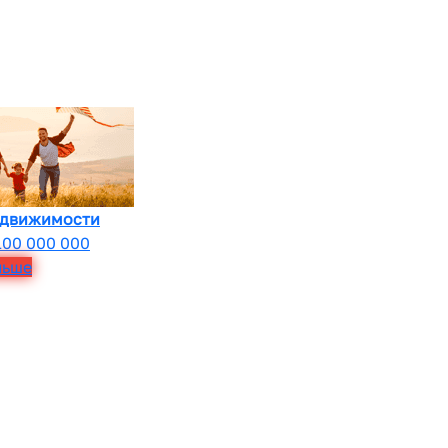
едвижимости
100 000 000
льше