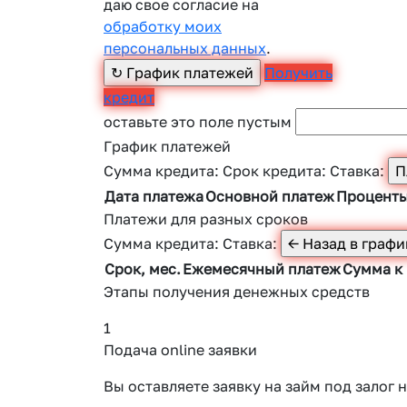
даю свое согласие на
обработку моих
персональных данных
.
Получить
кредит
оставьте это поле пустым
График платежей
Сумма кредита:
Срок кредита:
Ставка:
Дата платежа
Основной платеж
Процент
Платежи для разных сроков
Сумма кредита:
Ставка:
Срок, мес.
Ежемесячный платеж
Сумма к
Этапы получения денежных средств
1
Подача online заявки
Вы оставляете заявку на займ под зало