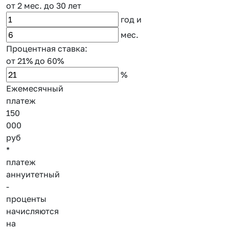
от 2 мес.
до 30 лет
год
и
мес.
Процентная ставка:
от 21%
до 60%
%
Ежемесячный
платеж
150
000
руб
*
платеж
аннуитетный
-
проценты
начисляются
на