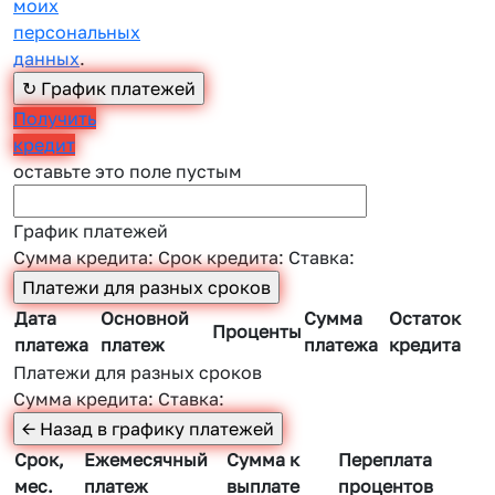
моих
персональных
данных
.
Получить
кредит
оставьте это поле пустым
График платежей
Сумма кредита:
Срок кредита:
Ставка:
Дата
Основной
Сумма
Остаток
Проценты
платежа
платеж
платежа
кредита
Платежи для разных сроков
Сумма кредита:
Ставка:
Срок,
Ежемесячный
Сумма к
Переплата
мес.
платеж
выплате
процентов