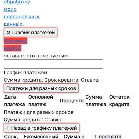
обработку
моих
персональных
данных
.
Получить
кредит
оставьте это поле пустым
График платежей
Сумма кредита:
Срок кредита:
Ставка:
Дата
Основной
Сумма
Остаток
Проценты
платежа
платеж
платежа
кредита
Платежи для разных сроков
Сумма кредита:
Ставка:
Срок,
Ежемесячный
Сумма к
Переплата