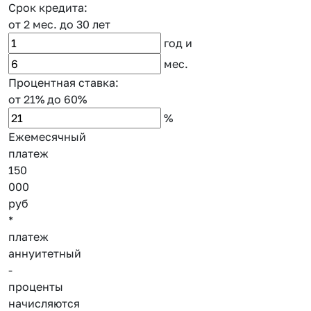
Срок кредита:
от 2 мес.
до 30 лет
год
и
мес.
Процентная ставка:
от 21%
до 60%
%
Ежемесячный
платеж
150
000
руб
*
платеж
аннуитетный
-
проценты
начисляются