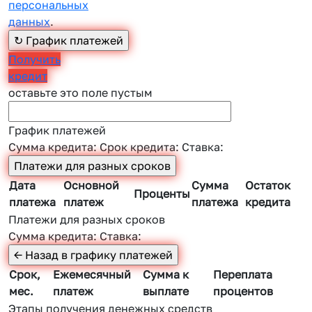
персональных
данных
.
Получить
кредит
оставьте это поле пустым
График платежей
Сумма кредита:
Срок кредита:
Ставка:
Дата
Основной
Сумма
Остаток
Проценты
платежа
платеж
платежа
кредита
Платежи для разных сроков
Сумма кредита:
Ставка:
Срок,
Ежемесячный
Сумма к
Переплата
мес.
платеж
выплате
процентов
Этапы получения денежных средств