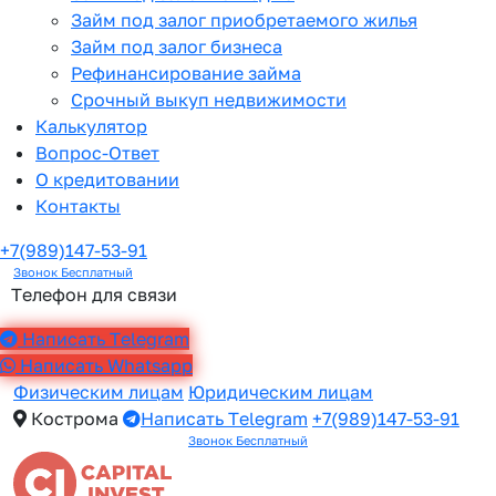
Займ под залог приобретаемого жилья
Займ под залог бизнеса
Рефинансирование займа
Срочный выкуп недвижимости
Калькулятор
Вопрос-Ответ
О кредитовании
Контакты
+7(989)147-53-91
Звонок Бесплатный
Телефон для связи
Написать Telegram
Написать Whatsapp
Физическим лицам
Юридическим лицам
Кострома
Написать Telegram
+7(989)147-53-91
Звонок Бесплатный