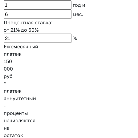
год
и
мес.
Процентная ставка:
от 21%
до 60%
%
Ежемесячный
платеж
150
000
руб
*
платеж
аннуитетный
-
проценты
начисляются
на
остаток