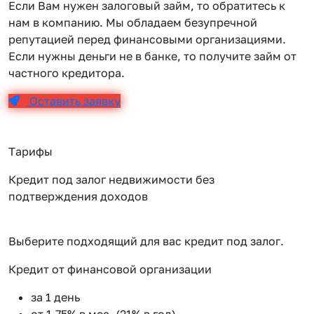
Если Вам нужен залоговый займ, то обратитесь к
нам в компанию. Мы обладаем безупречной
репутацией перед финансовыми организациями.
Если нужны деньги не в банке, то получите займ от
частного кредитора.
Оставить заявку
Тарифы
Кредит под залог недвижимости без
подтверждения доходов
Выберите подходящий для вас кредит под залог.
Кредит от финансовой организации
К
за 1 день
от 1.75% в мес. (21% в год)