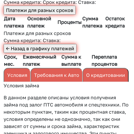
Сумма кредита:
Срок кредита:
Ставка:
Дата
Основной
Сумма
Остаток
Проценты
платежа
платеж
платежа
кредита
Платежи для разных сроков
Сумма кредита:
Ставка:
Срок,
Ежемесячный
Сумма к
Переплата
мес.
платеж
выплате
процентов
Условия
Требования к Авто
О кредитовании
Условия займа
В данном разделе описаны условия получения
займа под залог ПТС автомобиля и спецтехники. По
некоторым пунктам, таким как процентная ставка,
условия определены не однозначно, так как они
зависят от суммы и срока займа, характеристик
заемщика и залогового имущества. Эти пункты