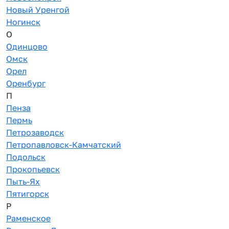
Новый Уренгой
Ногинск
О
Одинцово
Омск
Орел
Оренбург
П
Пенза
Пермь
Петрозаводск
Петропавловск-Камчатский
Подольск
Прокопьевск
Пыть-Ях
Пятигорск
Р
Раменское