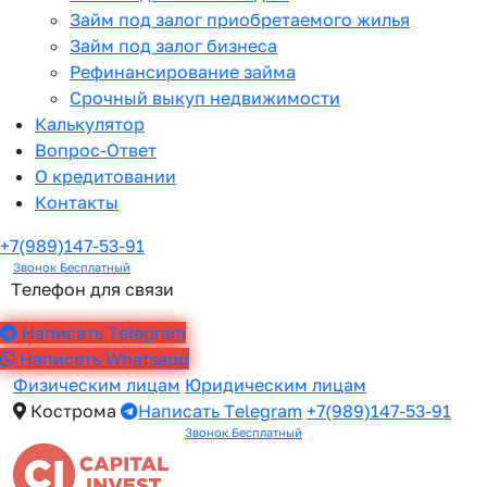
Займ под залог приобретаемого жилья
Займ под залог бизнеса
Рефинансирование займа
Срочный выкуп недвижимости
Калькулятор
Вопрос-Ответ
О кредитовании
Контакты
+7(989)147-53-91
Звонок Бесплатный
Телефон для связи
Написать Telegram
Написать Whatsapp
Физическим лицам
Юридическим лицам
Кострома
Написать Telegram
+7(989)147-53-91
Звонок Бесплатный