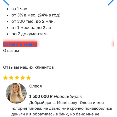
за 1 час
от 3% в мес. (24% в год)
от 300 тыс. до 2 млн.
от 1 месяца до 2 лет
по 2 документам
Оставить заявку
О
Отзывы
Отзывы наших клиентов
Олеся
1 500 000 ₽
Новосибирск
Добрый день. Меня зовут Олеся и моя
история такова: не давно мне срочно понадобились
деньги и я обратилась в банк, но банк мне не