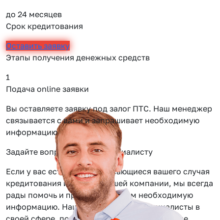
до 24 месяцев
Срок кредитования
Оставить заявку
Этапы получения денежных средств
1
2
Подача online заявки
О
Вы оставляете заявку под залог ПТС. Наш менеджер
О
связывается с вами и запрашивает необходимую
т
информацию
Задайте вопрос нашему специалисту
Если у вас есть вопросы касающиеся вашего случая
кредитования или услуг нашей компании, мы всегда
рады помочь и предоставить вам необходимую
информацию. Наши сотрудники — специалисты в
своей сфере, помогут вам решить даже самые