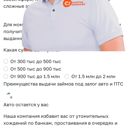
сложные задачи.
Для моментального одобрения заполните заявку и
получите Сash Back от 0.5 до 2% от суммы
выданного займа в Костроме
Какая сумма вам нужна?
От 300 тыс до 500 тыс
От 500 тыс до 900 тыс
От 900 тыс до 1.5 млн
От 1.5 млн до 2 млн
Преимущества выдачи займов под залог авто и ПТС
Авто остается у вас
С
Наша компания избавит вас от утомительных
О
хождений по банкам, простаивания в очередях и
о