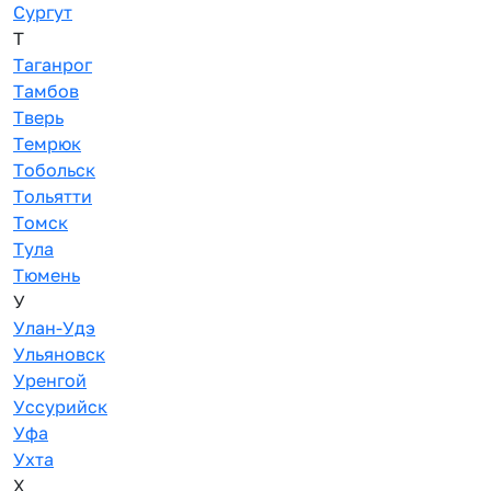
Сургут
Т
Таганрог
Тамбов
Тверь
Темрюк
Тобольск
Тольятти
Томск
Тула
Тюмень
У
Улан-Удэ
Ульяновск
Уренгой
Уссурийск
Уфа
Ухта
Х