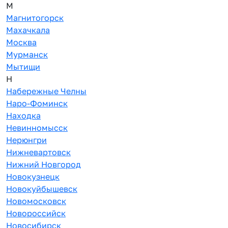
М
Магнитогорск
Махачкала
Москва
Мурманск
Мытищи
Н
Набережные Челны
Наро-Фоминск
Находка
Невинномысск
Нерюнгри
Нижневартовск
Нижний Новгород
Новокузнецк
Новокуйбышевск
Новомосковск
Новороссийск
Новосибирск