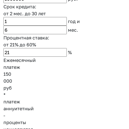
Срок кредита:
от 2 мес.
до 30 лет
год
и
мес.
Процентная ставка:
от 21%
до 60%
%
Ежемесячный
платеж
150
000
руб
*
платеж
аннуитетный
-
проценты