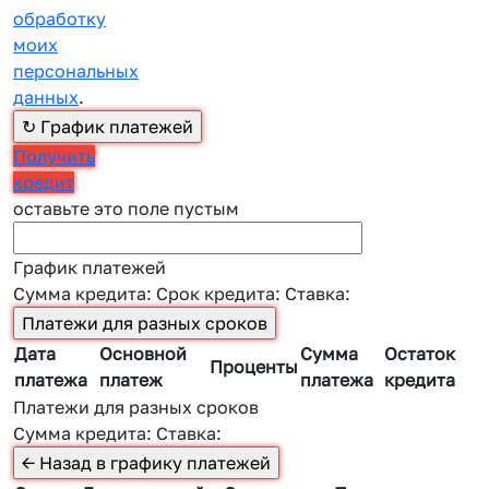
обработку
моих
персональных
данных
.
Получить
кредит
оставьте это поле пустым
График платежей
Сумма кредита:
Срок кредита:
Ставка:
Дата
Основной
Сумма
Остаток
Проценты
платежа
платеж
платежа
кредита
Платежи для разных сроков
Сумма кредита:
Ставка: