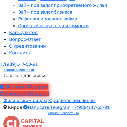
Займ под залог приобретаемого жилья
Займ под залог бизнеса
Рефинансирование займа
Срочный выкуп недвижимости
Калькулятор
Вопрос-Ответ
О кредитовании
Контакты
+7(989)147-53-91
Звонок Бесплатный
Телефон для связи
Написать Telegram
Написать Whatsapp
Физическим лицам
Юридическим лицам
Киров
Написать Telegram
+7(989)147-53-91
Звонок Бесплатный