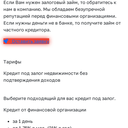
Если Вам нужен залоговый займ, то обратитесь к
нам в компанию. Мы обладаем безупречной
репутацией перед финансовыми организациями.
Если нужны деньги не в банке, то получите займ от
частного кредитора.
Оставить заявку
Тарифы
Кредит под залог недвижимости без
подтверждения доходов
Выберите подходящий для вас кредит под залог.
Кредит от финансовой организации
К
за 1 день
от 1.75% в мес. (21% в год)