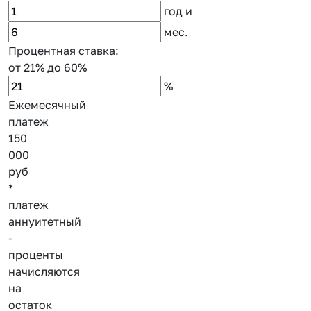
год
и
мес.
Процентная ставка:
от 21%
до 60%
%
Ежемесячный
платеж
150
000
руб
*
платеж
аннуитетный
-
проценты
начисляются
на
остаток