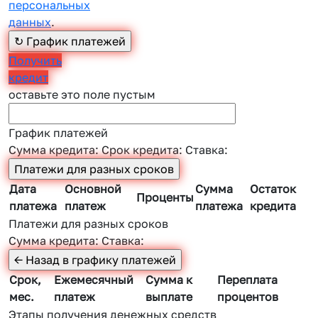
персональных
данных
.
Получить
кредит
оставьте это поле пустым
График платежей
Сумма кредита:
Срок кредита:
Ставка:
Дата
Основной
Сумма
Остаток
Проценты
платежа
платеж
платежа
кредита
Платежи для разных сроков
Сумма кредита:
Ставка:
Срок,
Ежемесячный
Сумма к
Переплата
мес.
платеж
выплате
процентов
Этапы получения денежных средств