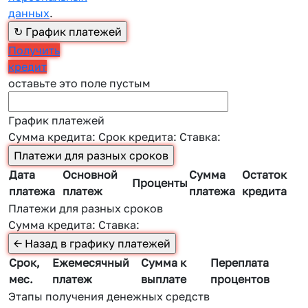
данных
.
Получить
кредит
оставьте это поле пустым
График платежей
Сумма кредита:
Срок кредита:
Ставка:
Дата
Основной
Сумма
Остаток
Проценты
платежа
платеж
платежа
кредита
Платежи для разных сроков
Сумма кредита:
Ставка:
Срок,
Ежемесячный
Сумма к
Переплата
мес.
платеж
выплате
процентов
Этапы получения денежных средств