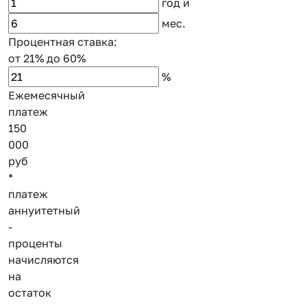
год
и
мес.
Процентная ставка:
от 21%
до 60%
%
Ежемесячный
платеж
150
000
руб
*
платеж
аннуитетный
-
проценты
начисляются
на
остаток