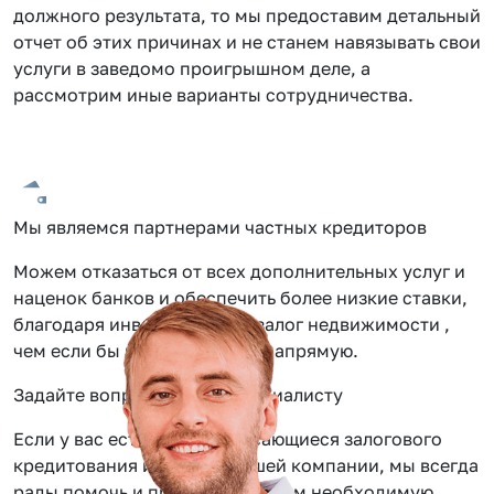
должного результата, то мы предоставим детальный
отчет об этих причинах и не станем навязывать свои
услуги в заведомо проигрышном деле, а
рассмотрим иные варианты сотрудничества.
Мы являемся партнерами частных кредиторов
Можем отказаться от всех дополнительных услуг и
наценок банков и обеспечить более низкие ставки,
благодаря инвестиции под залог недвижимости ,
чем если бы вы обращались напрямую.
Задайте вопрос нашему специалисту
Если у вас есть вопросы касающиеся залогового
кредитования или услуг нашей компании, мы всегда
рады помочь и предоставить вам необходимую