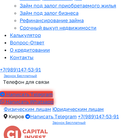
Займ под залог приобретаемого жилья
Займ под залог бизнеса
Рефинансирование займа
Срочный выкуп недвижимости
Калькулятор
Вопрос-Ответ
О кредитовании
Контакты
+7(989)147-53-91
Звонок Бесплатный
Телефон для связи
Написать Telegram
Написать Whatsapp
Физическим лицам
Юридическим лицам
Киров
Написать Telegram
+7(989)147-53-91
Звонок Бесплатный