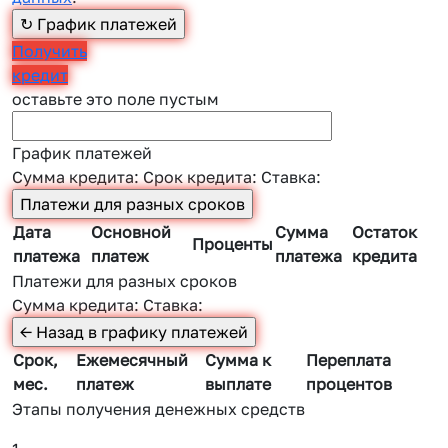
Получить
кредит
оставьте это поле пустым
График платежей
Сумма кредита:
Срок кредита:
Ставка:
Дата
Основной
Сумма
Остаток
Проценты
платежа
платеж
платежа
кредита
Платежи для разных сроков
Сумма кредита:
Ставка:
Срок,
Ежемесячный
Сумма к
Переплата
мес.
платеж
выплате
процентов
Этапы получения денежных средств