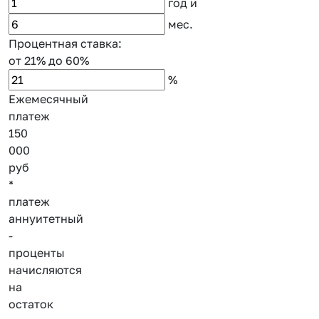
год
и
мес.
Процентная ставка:
от 21%
до 60%
%
Ежемесячный
платеж
150
000
руб
*
платеж
аннуитетный
-
проценты
начисляются
на
остаток