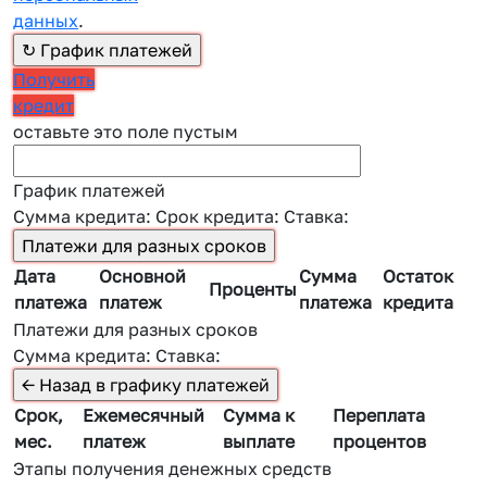
данных
.
Получить
кредит
оставьте это поле пустым
График платежей
Сумма кредита:
Срок кредита:
Ставка:
Дата
Основной
Сумма
Остаток
Проценты
платежа
платеж
платежа
кредита
Платежи для разных сроков
Сумма кредита:
Ставка:
Срок,
Ежемесячный
Сумма к
Переплата
мес.
платеж
выплате
процентов
Этапы получения денежных средств