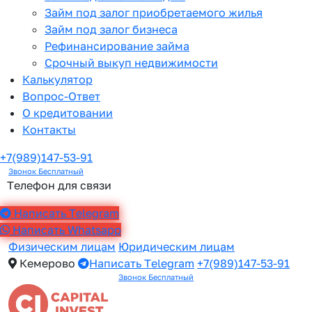
Займ под залог приобретаемого жилья
Займ под залог бизнеса
Рефинансирование займа
Срочный выкуп недвижимости
Калькулятор
Вопрос-Ответ
О кредитовании
Контакты
+7(989)147-53-91
Звонок Бесплатный
Телефон для связи
Написать Telegram
Написать Whatsapp
Физическим лицам
Юридическим лицам
Кемерово
Написать Telegram
+7(989)147-53-91
Звонок Бесплатный