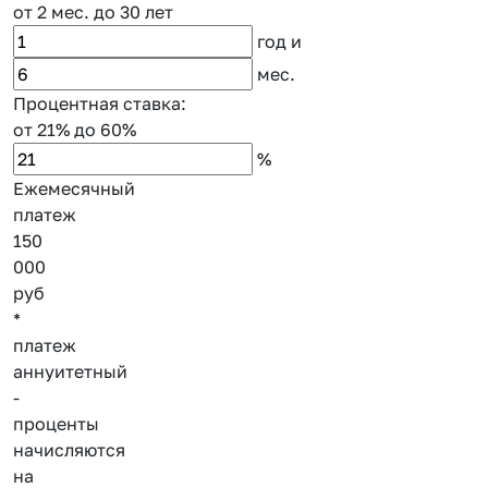
от 2 мес.
до 30 лет
год
и
мес.
Процентная ставка:
от 21%
до 60%
%
Ежемесячный
платеж
150
000
руб
*
платеж
аннуитетный
-
проценты
начисляются
на