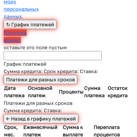
моих
персональных
данных
.
Получить
кредит
оставьте это поле пустым
График платежей
Сумма кредита:
Срок кредита:
Ставка:
Дата
Основной
Сумма
Остаток
Проценты
платежа
платеж
платежа
кредита
Платежи для разных сроков
Сумма кредита:
Ставка:
Срок,
Ежемесячный
Сумма к
Переплата
мес.
платеж
выплате
процентов