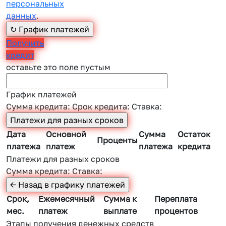
персональных
данных
.
Получить
кредит
оставьте это поле пустым
График платежей
Сумма кредита:
Срок кредита:
Ставка:
Дата
Основной
Сумма
Остаток
Проценты
платежа
платеж
платежа
кредита
Платежи для разных сроков
Сумма кредита:
Ставка:
Срок,
Ежемесячный
Сумма к
Переплата
мес.
платеж
выплате
процентов
Этапы получения денежных средств