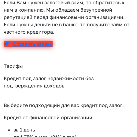
Если Вам нужен залоговый займ, то обратитесь к
нам в компанию. Мы обладаем безупречной
репутацией перед финансовыми организациями.
Если нужны деньги не в банке, то получите займ от
частного кредитора.
Оставить заявку
Тарифы
Кредит под залог недвижимости без
подтверждения доходов
Выберите подходящий для вас кредит под залог.
Кредит от финансовой организации
К
за 1 день
от 1.75% в мес. (21% в год)