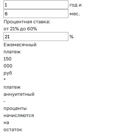
год
и
мес.
Процентная ставка:
от 21%
до 60%
%
Ежемесячный
платеж
150
000
руб
*
платеж
аннуитетный
-
проценты
начисляются
на
остаток