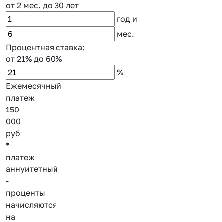
от 2 мес.
до 30 лет
год
и
мес.
Процентная ставка:
от 21%
до 60%
%
Ежемесячный
платеж
150
000
руб
*
платеж
аннуитетный
-
проценты
начисляются
на