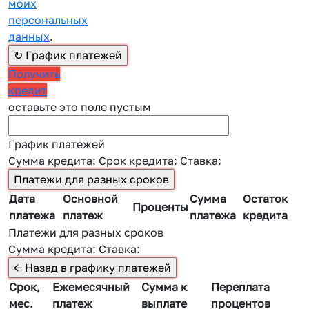
моих
персональных
данных
.
Получить
кредит
оставьте это поле пустым
График платежей
Сумма кредита:
Срок кредита:
Ставка:
Дата
Основной
Сумма
Остаток
Проценты
платежа
платеж
платежа
кредита
Платежи для разных сроков
Сумма кредита:
Ставка:
Срок,
Ежемесячный
Сумма к
Переплата
мес.
платеж
выплате
процентов