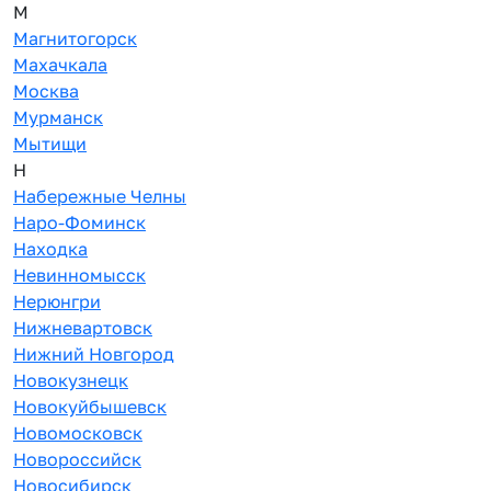
М
Магнитогорск
Махачкала
Москва
Мурманск
Мытищи
Н
Набережные Челны
Наро-Фоминск
Находка
Невинномысск
Нерюнгри
Нижневартовск
Нижний Новгород
Новокузнецк
Новокуйбышевск
Новомосковск
Новороссийск
Новосибирск