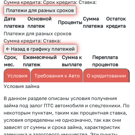
Сумма кредита:
Срок кредита:
Ставка:
Дата
Основной
Сумма
Остаток
Проценты
платежа
платеж
платежа
кредита
Платежи для разных сроков
Сумма кредита:
Ставка:
Срок,
Ежемесячный
Сумма к
Переплата
мес.
платеж
выплате
процентов
Условия
Требования к Авто
О кредитовании
Условия займа
В данном разделе описаны условия получения
займа под залог ПТС автомобиля и спецтехники. По
некоторым пунктам, таким как процентная ставка,
условия определены не однозначно, так как они
зависят от суммы и срока займа, характеристик
заемщика и залогового имущества. Эти пункты