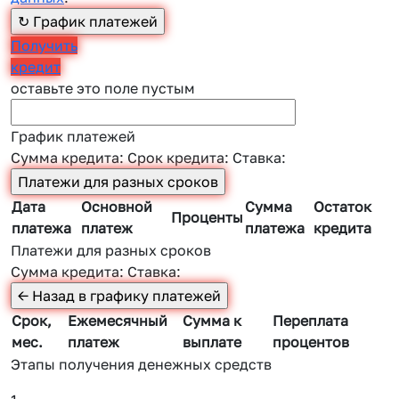
Получить
кредит
оставьте это поле пустым
График платежей
Сумма кредита:
Срок кредита:
Ставка:
Дата
Основной
Сумма
Остаток
Проценты
платежа
платеж
платежа
кредита
Платежи для разных сроков
Сумма кредита:
Ставка:
Срок,
Ежемесячный
Сумма к
Переплата
мес.
платеж
выплате
процентов
Этапы получения денежных средств