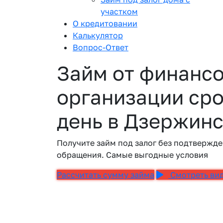
участком
О кредитовании
Калькулятор
Вопрос-Ответ
Займ от финанс
организации сро
день в Дзержин
Получите займ под залог без подтвержде
обращения. Самые выгодные условия
Рассчитать сумму займа
Смотреть ви