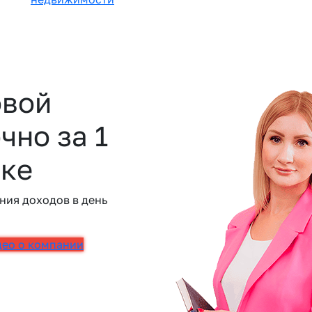
овой
чно за 1
ске
ния доходов в день
део о компании