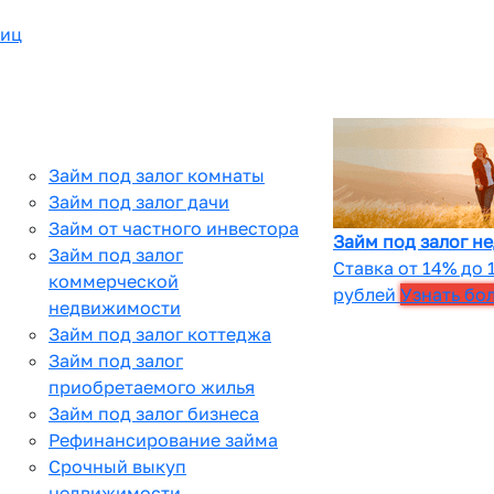
лиц
Займ под залог комнаты
Займ под залог дачи
Займ от частного инвестора
Займ под залог н
Займ под залог
Ставка от 14% до 
коммерческой
рублей
Узнать бо
недвижимости
Займ под залог коттеджа
Займ под залог
приобретаемого жилья
Займ под залог бизнеса
Рефинансирование займа
Срочный выкуп
недвижимости