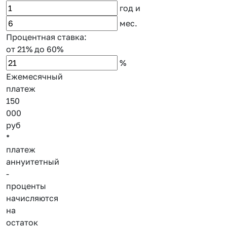
год
и
мес.
Процентная ставка:
от 21%
до 60%
%
Ежемесячный
платеж
150
000
руб
*
платеж
аннуитетный
-
проценты
начисляются
на
остаток