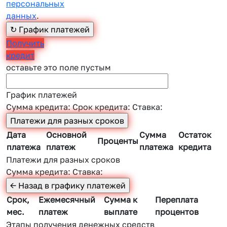
персональных
данных
.
Получить
кредит
оставьте это поле пустым
График платежей
Сумма кредита:
Срок кредита:
Ставка:
Дата
Основной
Сумма
Остаток
Проценты
платежа
платеж
платежа
кредита
Платежи для разных сроков
Сумма кредита:
Ставка:
Срок,
Ежемесячный
Сумма к
Переплата
мес.
платеж
выплате
процентов
Этапы получения денежных средств