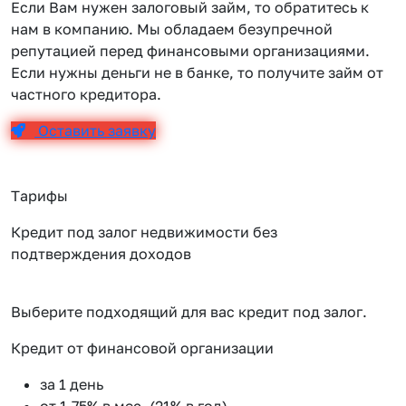
Если Вам нужен залоговый займ, то обратитесь к
нам в компанию. Мы обладаем безупречной
репутацией перед финансовыми организациями.
Если нужны деньги не в банке, то получите займ от
частного кредитора.
Оставить заявку
Тарифы
Кредит под залог недвижимости без
подтверждения доходов
Выберите подходящий для вас кредит под залог.
Кредит от финансовой организации
К
за 1 день
от 1.75% в мес. (21% в год)