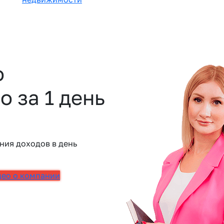
о
о за 1 день
ния доходов в день
део о компании