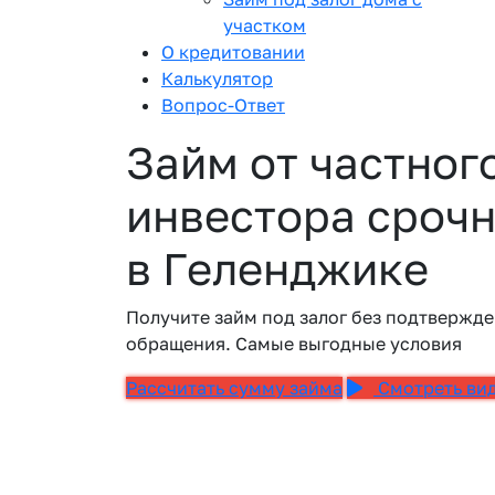
участком
О кредитовании
Калькулятор
Вопрос-Ответ
Займ от частног
инвестора срочн
в Геленджике
Получите займ под залог без подтвержде
обращения. Самые выгодные условия
Рассчитать сумму займа
Смотреть ви