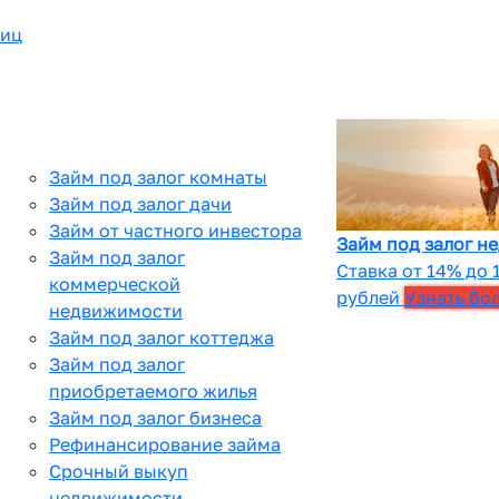
лиц
Займ под залог комнаты
Займ под залог дачи
Займ от частного инвестора
Займ под залог н
Займ под залог
Ставка от 14% до 
коммерческой
рублей
Узнать бо
недвижимости
Займ под залог коттеджа
Займ под залог
приобретаемого жилья
Займ под залог бизнеса
Рефинансирование займа
Срочный выкуп
недвижимости