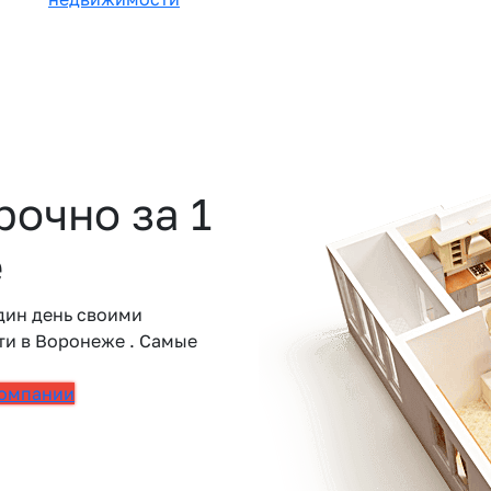
очно за 1
е
дин день своими
и в Воронеже . Самые
компании