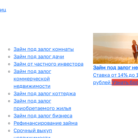
лиц
Займ под залог комнаты
Займ под залог дачи
Займ от частного инвестора
Займ под залог н
Займ под залог
Ставка от 14% до 
коммерческой
рублей
Узнать бо
недвижимости
Займ под залог коттеджа
Займ под залог
приобретаемого жилья
Займ под залог бизнеса
Рефинансирование займа
Срочный выкуп
недвижимости