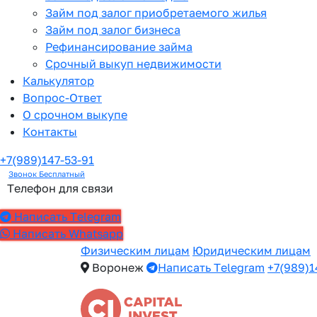
Займ под залог приобретаемого жилья
Займ под залог бизнеса
Рефинансирование займа
Срочный выкуп недвижимости
Калькулятор
Вопрос-Ответ
О срочном выкупе
Контакты
+7(989)147-53-91
Звонок Бесплатный
Телефон для связи
Написать Telegram
Написать Whatsapp
Физическим лицам
Юридическим лицам
Воронеж
Написать Telegram
+7(989)1