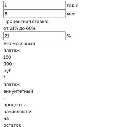
год
и
мес.
Процентная ставка:
от 21%
до 60%
%
Ежемесячный
платеж
150
000
руб
*
платеж
аннуитетный
-
проценты
начисляются
на
остаток