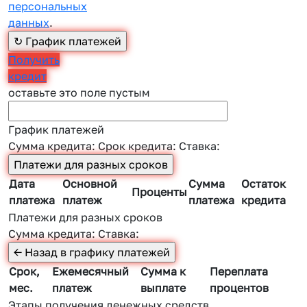
персональных
данных
.
Получить
кредит
оставьте это поле пустым
График платежей
Сумма кредита:
Срок кредита:
Ставка:
Дата
Основной
Сумма
Остаток
Проценты
платежа
платеж
платежа
кредита
Платежи для разных сроков
Сумма кредита:
Ставка:
Срок,
Ежемесячный
Сумма к
Переплата
мес.
платеж
выплате
процентов
Этапы получения денежных средств