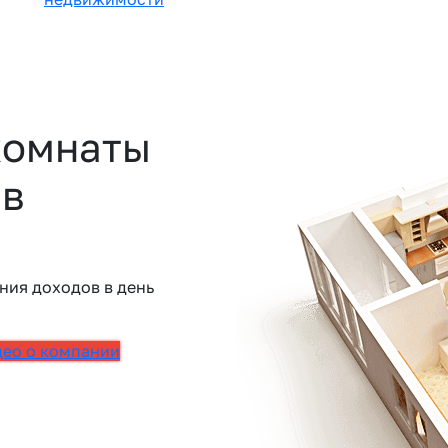
комнаты
 в
ния доходов в день
део о компании