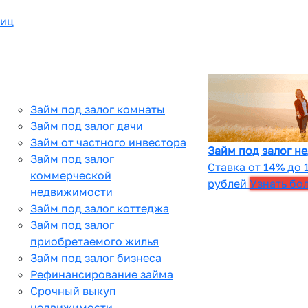
лиц
Займ под залог комнаты
Займ под залог дачи
Займ от частного инвестора
Займ под залог н
Займ под залог
Ставка от 14% до 
коммерческой
рублей
Узнать бо
недвижимости
Займ под залог коттеджа
Займ под залог
приобретаемого жилья
Займ под залог бизнеса
Рефинансирование займа
Срочный выкуп
недвижимости