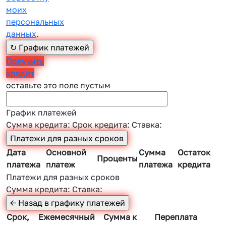
моих
персональных
данных
.
Получить
кредит
оставьте это поле пустым
График платежей
Сумма кредита:
Срок кредита:
Ставка:
Дата
Основной
Сумма
Остаток
Проценты
платежа
платеж
платежа
кредита
Платежи для разных сроков
Сумма кредита:
Ставка:
Срок,
Ежемесячный
Сумма к
Переплата