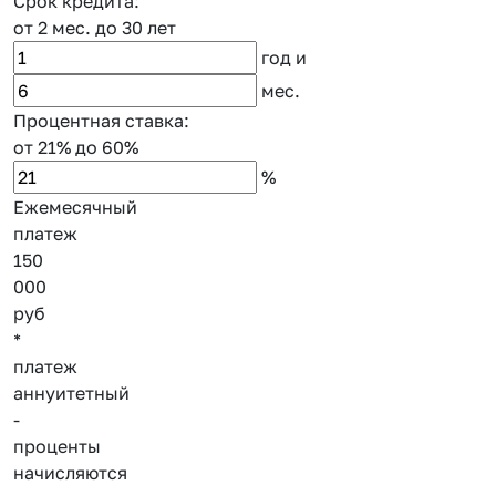
Срок кредита:
от 2 мес.
до 30 лет
год
и
мес.
Процентная ставка:
от 21%
до 60%
%
Ежемесячный
платеж
150
000
руб
*
платеж
аннуитетный
-
проценты
начисляются