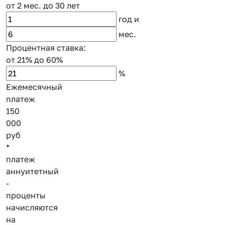
от 2 мес.
до 30 лет
год
и
мес.
Процентная ставка:
от 21%
до 60%
%
Ежемесячный
платеж
150
000
руб
*
платеж
аннуитетный
-
проценты
начисляются
на