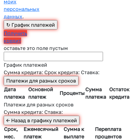
моих
персональных
данных
.
Получить
кредит
оставьте это поле пустым
График платежей
Сумма кредита:
Срок кредита:
Ставка:
Дата
Основной
Сумма
Остаток
Проценты
платежа
платеж
платежа
кредита
Платежи для разных сроков
Сумма кредита:
Ставка:
Срок,
Ежемесячный
Сумма к
Переплата
мес.
платеж
выплате
процентов