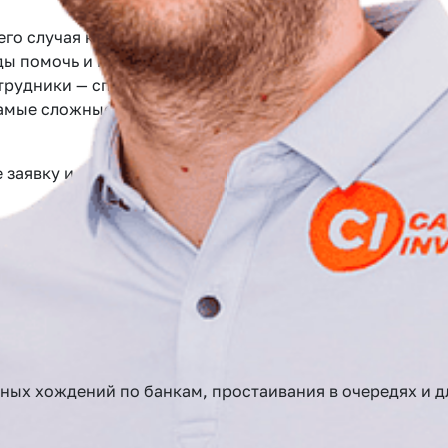
его случая кредитования
ды помочь и предоставить
рудники — специалисты в
самые сложные задачи.
заявку и получите Сash Back от 0.5 до 2% от суммы в
до 900 тыс
От 900 тыс до 1.5 млн
От 1.5 млн до 
авто и ПТС
ьных хождений по банкам, простаивания в очередях и 