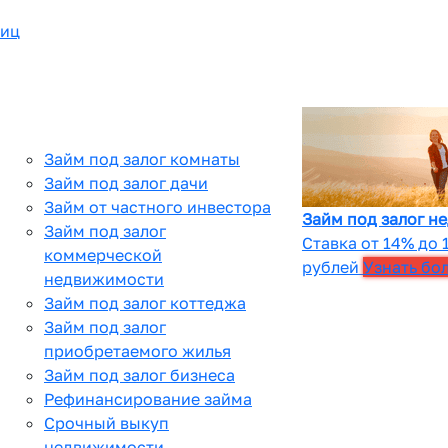
лиц
Займ под залог комнаты
Займ под залог дачи
Займ от частного инвестора
Займ под залог н
Займ под залог
Ставка от 14% до 
коммерческой
рублей
Узнать бо
недвижимости
Займ под залог коттеджа
Займ под залог
приобретаемого жилья
Займ под залог бизнеса
Рефинансирование займа
Срочный выкуп
недвижимости