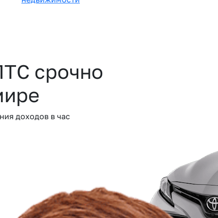
ПТС срочно
мире
ния доходов в час