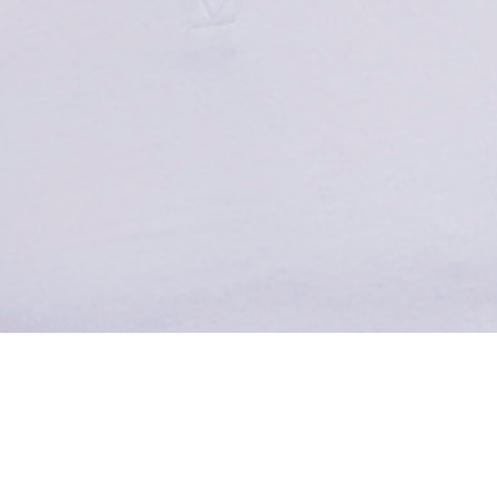
ижимость
мес.