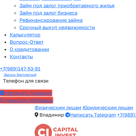
Займ под залог приобретаемого жилья
Займ под залог бизнеса
Рефинансирование займа
Срочный выкуп недвижимости
Калькулятор
Вопрос-Ответ
О кредитовании
Контакты
+7(989)147-53-91
Звонок Бесплатный
Телефон для связи
Написать Telegram
Написать Whatsapp
Физическим лицам
Юридическим лицам
Владимир
Написать Telegram
+7(989)