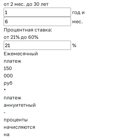
от 2 мес.
до 30 лет
год
и
мес.
Процентная ставка:
от 21%
до 60%
%
Ежемесячный
платеж
150
000
руб
*
платеж
аннуитетный
-
проценты
начисляются
на