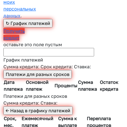
моих
персональных
данных
.
Получить
кредит
оставьте это поле пустым
График платежей
Сумма кредита:
Срок кредита:
Ставка:
Дата
Основной
Сумма
Остаток
Проценты
платежа
платеж
платежа
кредита
Платежи для разных сроков
Сумма кредита:
Ставка:
Срок,
Ежемесячный
Сумма к
Переплата
мес.
платеж
выплате
процентов