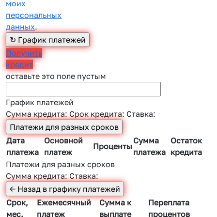
моих
персональных
данных
.
Получить
кредит
оставьте это поле пустым
График платежей
Сумма кредита:
Срок кредита:
Ставка:
Дата
Основной
Сумма
Остаток
Проценты
платежа
платеж
платежа
кредита
Платежи для разных сроков
Сумма кредита:
Ставка:
Срок,
Ежемесячный
Сумма к
Переплата
мес.
платеж
выплате
процентов