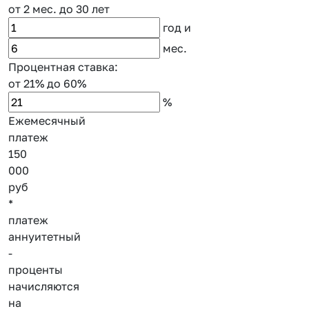
от 2 мес.
до 30 лет
год
и
мес.
Процентная ставка:
от 21%
до 60%
%
Ежемесячный
платеж
150
000
руб
*
платеж
аннуитетный
-
проценты
начисляются
на