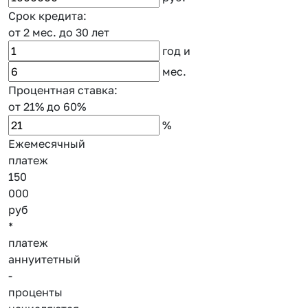
Срок кредита:
от 2 мес.
до 30 лет
год
и
мес.
Процентная ставка:
от 21%
до 60%
%
Ежемесячный
платеж
150
000
руб
*
платеж
аннуитетный
-
проценты