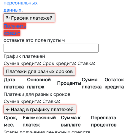
персональных
данных
.
Получить
кредит
оставьте это поле пустым
График платежей
Сумма кредита:
Срок кредита:
Ставка:
Дата
Основной
Сумма
Остаток
Проценты
платежа
платеж
платежа
кредита
Платежи для разных сроков
Сумма кредита:
Ставка:
Срок,
Ежемесячный
Сумма к
Переплата
мес.
платеж
выплате
процентов
Этапы получения денежных средств