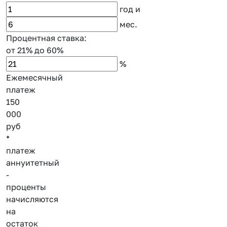
год
и
мес.
Процентная ставка:
от 21%
до 60%
%
Ежемесячный
платеж
150
000
руб
*
платеж
аннуитетный
-
проценты
начисляются
на
остаток