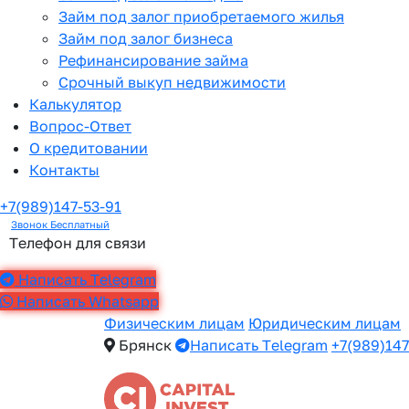
Займ под залог приобретаемого жилья
Займ под залог бизнеса
Рефинансирование займа
Срочный выкуп недвижимости
Калькулятор
Вопрос-Ответ
О кредитовании
Контакты
+7(989)147-53-91
Звонок Бесплатный
Телефон для связи
Написать Telegram
Написать Whatsapp
Физическим лицам
Юридическим лицам
Брянск
Написать Telegram
+7(989)147