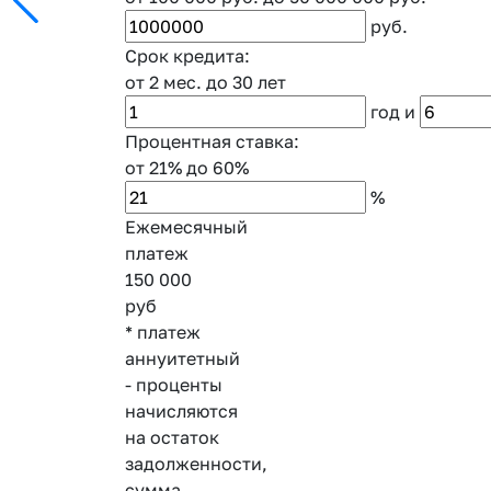
руб.
Срок кредита:
от 2 мес.
до 30 лет
год
и
Процентная ставка:
от 21%
до 60%
%
Ежемесячный
платеж
150 000
руб
* платеж
аннуитетный
- проценты
начисляются
на остаток
задолженности,
сумма