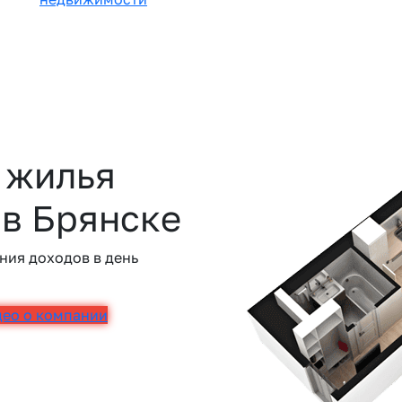
 жилья
 в Брянске
ния доходов в день
део о компании