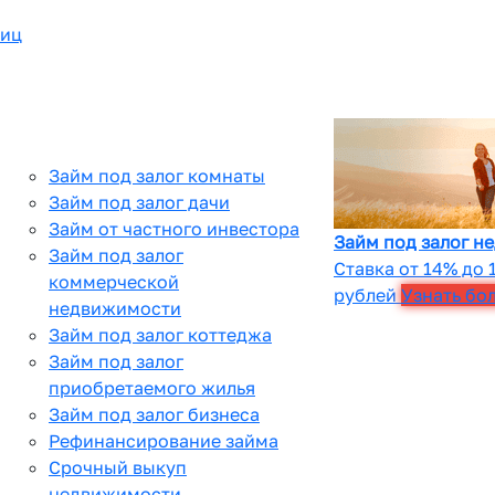
лиц
Займ под залог комнаты
Займ под залог дачи
Займ от частного инвестора
Займ под залог н
Займ под залог
Ставка от 14% до 
коммерческой
рублей
Узнать бо
недвижимости
Займ под залог коттеджа
Займ под залог
приобретаемого жилья
Займ под залог бизнеса
Рефинансирование займа
Срочный выкуп
недвижимости