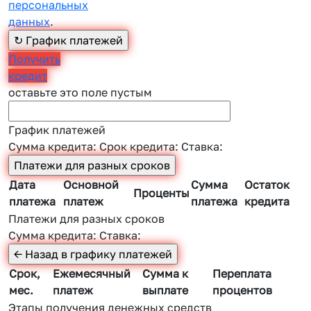
персональных
данных
.
Получить
кредит
оставьте это поле пустым
График платежей
Сумма кредита:
Срок кредита:
Ставка:
Дата
Основной
Сумма
Остаток
Проценты
платежа
платеж
платежа
кредита
Платежи для разных сроков
Сумма кредита:
Ставка:
Срок,
Ежемесячный
Сумма к
Переплата
мес.
платеж
выплате
процентов
Этапы получения денежных средств