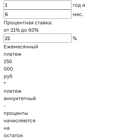
год
и
мес.
Процентная ставка:
от 21%
до 60%
%
Ежемесячный
платеж
150
000
руб
*
платеж
аннуитетный
-
проценты
начисляются
на
остаток