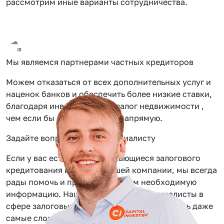
рассмотрим иные варианты сотрудничества.
Мы являемся партнерами частных кредиторов
Можем отказаться от всех дополнительных услуг и
наценок банков и обеспечить более низкие ставки,
благодаря инвестиции под залог недвижимости ,
чем если бы вы обращались напрямую.
Задайте вопрос нашему специалисту
Если у вас есть вопросы касающиеся залогового
кредитования или услуг нашей компании, мы всегда
рады помочь и предоставить вам необходимую
информацию. Наши сотрудники — специалисты в
сфере залоговых займов, помогут вам решить даже
самые сложные задачи.