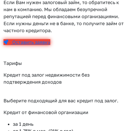
Если Вам нужен залоговый займ, то обратитесь к
нам в компанию. Мы обладаем безупречной
репутацией перед финансовыми организациями.
Если нужны деньги не в банке, то получите займ от
частного кредитора.
Оставить заявку
Тарифы
Кредит под залог недвижимости без
подтверждения доходов
Выберите подходящий для вас кредит под залог.
Кредит от финансовой организации
К
за 1 день
от 1.75% в мес. (21% в год)