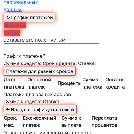
персональных
данных
.
Получить
кредит
оставьте это поле пустым
График платежей
Сумма кредита:
Срок кредита:
Ставка:
Дата
Основной
Сумма
Остаток
Проценты
платежа
платеж
платежа
кредита
Платежи для разных сроков
Сумма кредита:
Ставка:
Срок,
Ежемесячный
Сумма к
Переплата
мес.
платеж
выплате
процентов
Этапы получения денежных средств