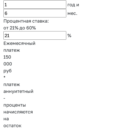
год
и
мес.
Процентная ставка:
от 21%
до 60%
%
Ежемесячный
платеж
150
000
руб
*
платеж
аннуитетный
-
проценты
начисляются
на
остаток